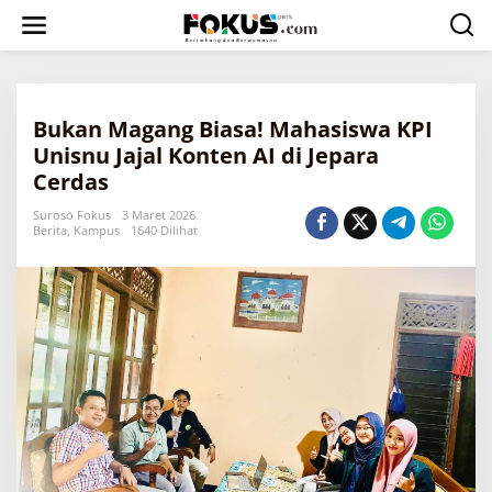
L
e
w
a
t
i
Bukan Magang Biasa! Mahasiswa KPI
k
e
Unisnu Jajal Konten AI di Jepara
k
Cerdas
o
n
Suroso Fokus
3 Maret 2026
t
Berita
,
Kampus
1640 Dilihat
e
n