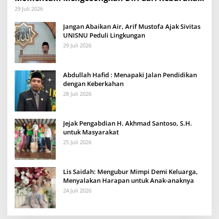
dan Mengisinya dengan Amal Kebaikan
29 Juli 2026
Jangan Abaikan Air, Arif Mustofa Ajak Sivitas
UNISNU Peduli Lingkungan
29 Juli 2026
Abdullah Hafid : Menapaki Jalan Pendidikan
dengan Keberkahan
28 Juli 2026
Jejak Pengabdian H. Akhmad Santoso, S.H.
untuk Masyarakat
25 Juli 2026
Lis Saidah: Mengubur Mimpi Demi Keluarga,
Menyalakan Harapan untuk Anak-anaknya
24 Juli 2026