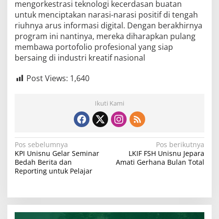
mengorkestrasi teknologi kecerdasan buatan
untuk menciptakan narasi-narasi positif di tengah
riuhnya arus informasi digital. Dengan berakhirnya
program ini nantinya, mereka diharapkan pulang
membawa portofolio profesional yang siap
bersaing di industri kreatif nasional
Post Views:
1,640
Ikuti Kami
N
Pos sebelumnya
Pos berikutnya
KPI Unisnu Gelar Seminar
LKIF FSH Unisnu Jepara
a
Bedah Berita dan
Amati Gerhana Bulan Total
v
Reporting untuk Pelajar
i
g
a