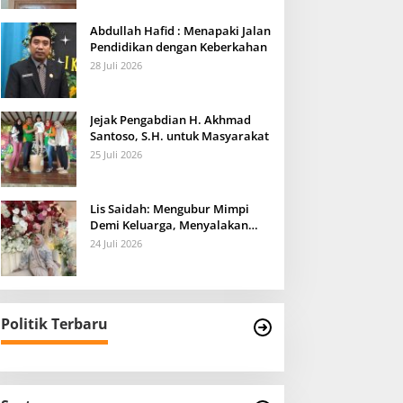
Abdullah Hafid : Menapaki Jalan
Pendidikan dengan Keberkahan
28 Juli 2026
Jejak Pengabdian H. Akhmad
Santoso, S.H. untuk Masyarakat
25 Juli 2026
Lis Saidah: Mengubur Mimpi
Demi Keluarga, Menyalakan
Harapan untuk Anak-anaknya
24 Juli 2026
Politik Terbaru