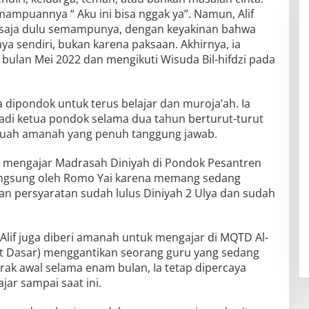
ampuannya “ Aku ini bisa nggak ya”. Namun, Alif
i saja dulu semampunya, dengan keyakinan bahwa
nya sendiri, bukan karena paksaan. Akhirnya, ia
bulan Mei 2022 dan mengikuti Wisuda Bil-hifdzi pada
a dipondok untuk terus belajar dan muroja’ah. Ia
adi ketua pondok selama dua tahun berturut-turut
buah amanah yang penuh tanggung jawab.
kut mengajar Madrasah Diniyah di Pondok Pesantren
langsung oleh Romo Yai karena memang sedang
 persyaratan sudah lulus Diniyah 2 Ulya dan sudah
Alif juga diberi amanah untuk mengajar di MQTD Al-
at Dasar) menggantikan seorang guru yang sedang
rak awal selama enam bulan, Ia tetap dipercaya
ar sampai saat ini.