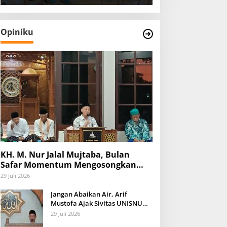
Opiniku
KH. M. Nur Jalal Mujtaba, Bulan
Safar Momentum Mengosongkan
Diri dari Keburukan dan Mengisinya
29 Juli 2026
dengan Amal Kebaikan
Jangan Abaikan Air, Arif
Mustofa Ajak Sivitas UNISNU
Peduli Lingkungan
29 Juli 2026