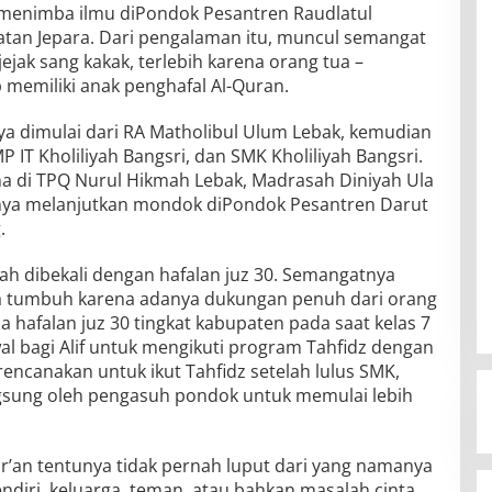
 menimba ilmu diPondok Pesantren Raudlatul
tan Jepara. Dari pengalaman itu, muncul semangat
ejak sang kakak, terlebih karena orang tua –
 memiliki anak penghafal Al-Quran.
ya dimulai dari RA Matholibul Ulum Lebak, kemudian
 IT Kholiliyah Bangsri, dan SMK Kholiliyah Bangsri.
gama di TPQ Nurul Hikmah Lebak, Madrasah Diniyah Ula
nya melanjutkan mondok diPondok Pesantren Darut
.
ah dibekali dengan hafalan juz 30. Semangatnya
a tumbuh karena adanya dukungan penuh dari orang
a hafalan juz 30 tingkat kabupaten pada saat kelas 7
al bagi Alif untuk mengikuti program Tahfidz dengan
encanakan untuk ikut Tahfidz setelah lulus SMK,
angsung oleh pengasuh pondok untuk memulai lebih
r’an tentunya tidak pernah luput dari yang namanya
 sendiri, keluarga, teman, atau bahkan masalah cinta.