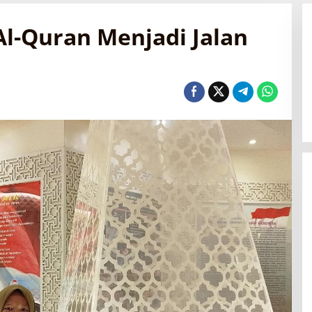
Al-Quran Menjadi Jalan
Mahasiswa KKN Unisnu Resmi
Mengabdi di Desa Tahunan
Di Berita, Kampus
|
27 Juli 2026