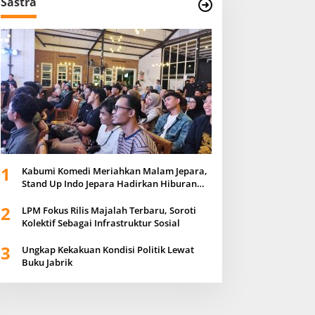
Sastra
1
Kabumi Komedi Meriahkan Malam Jepara,
Stand Up Indo Jepara Hadirkan Hiburan
Positif bagi Masyarakat
2
LPM Fokus Rilis Majalah Terbaru, Soroti
Kolektif Sebagai Infrastruktur Sosial
3
Ungkap Kekakuan Kondisi Politik Lewat
Buku Jabrik