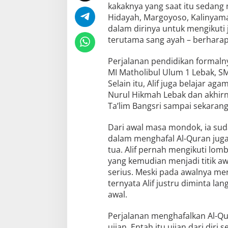
kakaknya yang saat itu sedang
Hidayah, Margoyoso, Kalinyama
dalam dirinya untuk mengikuti j
terutama sang ayah – berharap
Perjalanan pendidikan formaln
MI Matholibul Ulum 1 Lebak, SMP
Selain itu, Alif juga belajar a
Nurul Hikmah Lebak dan akhir
Ta’lim Bangsri sampai sekarang
Dari awal masa mondok, ia sud
dalam menghafal Al-Quran jug
tua. Alif pernah mengikuti lomb
yang kemudian menjadi titik aw
serius. Meski pada awalnya mer
ternyata Alif justru diminta l
awal.
Perjalanan menghafalkan Al-Qu
ujian. Entah itu ujian dari diri