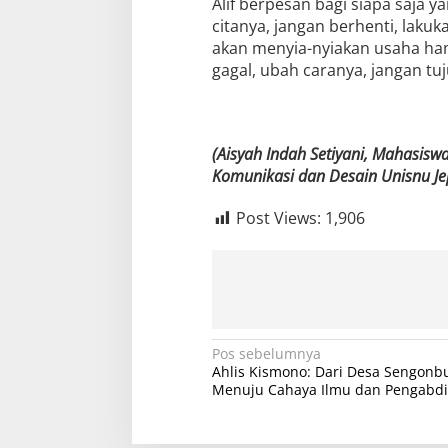
Alif berpesan bagi siapa saja 
citanya, jangan berhenti, lakuk
akan menyia-nyiakan usaha ham
gagal, ubah caranya, jangan tu
(Aisyah Indah Setiyani, Mahasisw
Komunikasi dan Desain Unisnu Je
Post Views:
1,906
N
Pos sebelumnya
Ahlis Kismono: Dari Desa Sengonb
a
Menuju Cahaya Ilmu dan Pengabd
v
i