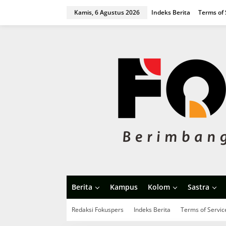
L
Kamis, 6 Agustus 2026
Indeks Berita
Terms of 
e
w
a
t
i
k
e
k
o
n
t
e
n
Berita
Kampus
Kolom
Sastra
Redaksi Fokuspers
Indeks Berita
Terms of Servic