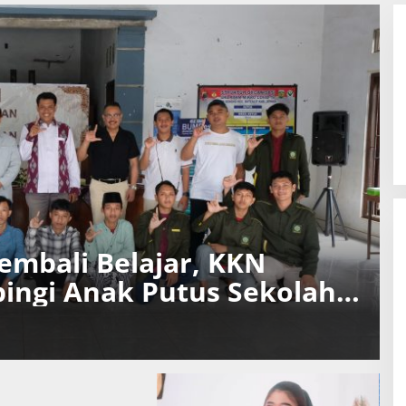
mbali Belajar, KKN
ingi Anak Putus Sekolah
n di Balik Kerja
Mahasiswa KKN Unisnu Resm
Mengabdi di Desa Tahunan
Di Berita, Kampus
|
27 Juli 2026