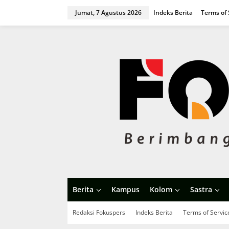
L
Jumat, 7 Agustus 2026
Indeks Berita
Terms of 
e
w
a
t
i
k
e
k
o
n
t
e
n
Berita
Kampus
Kolom
Sastra
Redaksi Fokuspers
Indeks Berita
Terms of Servic