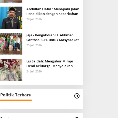
Abdullah Hafid : Menapaki Jalan
Pendidikan dengan Keberkahan
28 Juli 2026
Jejak Pengabdian H. Akhmad
Santoso, S.H. untuk Masyarakat
25 Juli 2026
Lis Saidah: Mengubur Mimpi
Demi Keluarga, Menyalakan
Harapan untuk Anak-anaknya
24 Juli 2026
Politik Terbaru