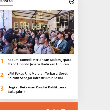
Sastra
1
Kabumi Komedi Meriahkan Malam Jepara,
Stand Up Indo Jepara Hadirkan Hiburan
Positif bagi Masyarakat
2
LPM Fokus Rilis Majalah Terbaru, Soroti
Kolektif Sebagai Infrastruktur Sosial
3
Ungkap Kekakuan Kondisi Politik Lewat
Buku Jabrik