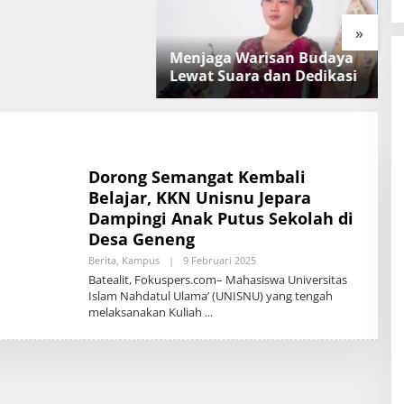
»
Menjaga Warisan Budaya
M
Lewat Suara dan Dedikasi
K
Dorong Semangat Kembali
Belajar, KKN Unisnu Jepara
Dampingi Anak Putus Sekolah di
Desa Geneng
Berita
,
Kampus
|
9 Februari 2025
O
L
Batealit, Fokuspers.com– Mahasiswa Universitas
E
Islam Nahdatul Ulama’ (UNISNU) yang tengah
H
melaksanakan Kuliah
A
I
N
U
N
N
A
J