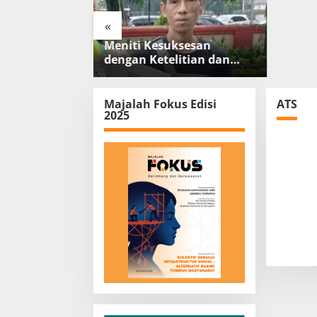
«
KKN Desa
Meniti Kesuksesan
bil Peran
dengan Ketelitian dan
andu Nusa
Kerja Keras
ung Layanan
Masyarakat
Majalah Fokus Edisi
ATS
2025