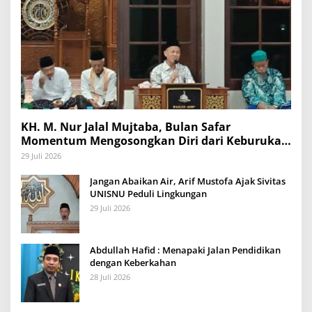
KH. M. Nur Jalal Mujtaba, Bulan Safar
Momentum Mengosongkan Diri dari Keburukan
dan Mengisinya dengan Amal Kebaikan
29 Juli 2026
Jangan Abaikan Air, Arif Mustofa Ajak Sivitas
UNISNU Peduli Lingkungan
29 Juli 2026
Abdullah Hafid : Menapaki Jalan Pendidikan
dengan Keberkahan
28 Juli 2026