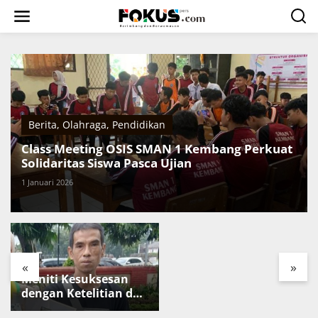
L
e
w
a
t
i
k
e
k
o
Berita
,
Olahraga
,
Pendidikan
n
t
Class Meeting OSIS SMAN 1 Kembang Perkuat
e
Solidaritas Siswa Pasca Ujian
n
1 Januari 2026
Harapan di Balik
Kerja Keras
«
»
Meniti Kesuksesan
dengan Ketelitian dan
Kerja Keras