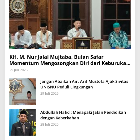
KH. M. Nur Jalal Mujtaba, Bulan Safar
Momentum Mengosongkan Diri dari Keburukan
dan Mengisinya dengan Amal Kebaikan
29 Juli 2026
Jangan Abaikan Air, Arif Mustofa Ajak Sivitas
UNISNU Peduli Lingkungan
29 Juli 2026
Abdullah Hafid : Menapaki Jalan Pendidikan
dengan Keberkahan
28 Juli 2026