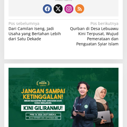
N
Pos sebelumnya
Pos berikutnya
Dari Camilan Iseng, Jadi
Qurban di Desa Lebuawu
a
Usaha yang Bertahan Lebih
Kini Terpusat, Wujud
v
dari Satu Dekade
Pemerataan dan
Penguatan Syiar Islam
i
g
a
s
i
p
o
s