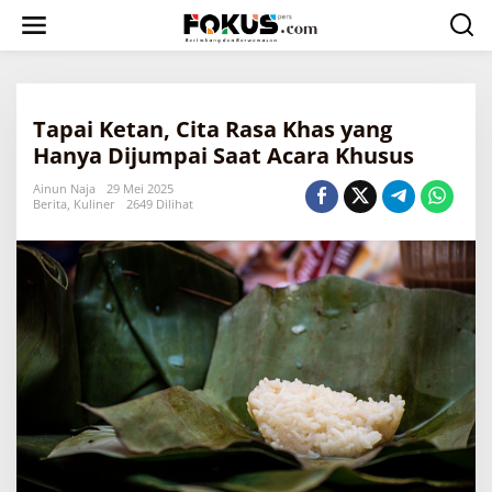
L
e
w
a
t
i
Tapai Ketan, Cita Rasa Khas yang
k
e
Hanya Dijumpai Saat Acara Khusus
k
o
Ainun Naja
29 Mei 2025
Berita
,
Kuliner
2649 Dilihat
n
t
e
n