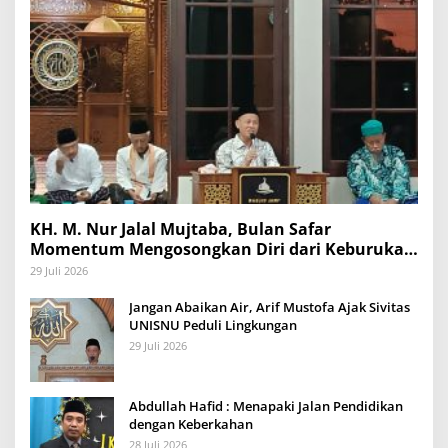
KH. M. Nur Jalal Mujtaba, Bulan Safar
Momentum Mengosongkan Diri dari Keburukan
dan Mengisinya dengan Amal Kebaikan
29 Juli 2026
Jangan Abaikan Air, Arif Mustofa Ajak Sivitas
UNISNU Peduli Lingkungan
29 Juli 2026
Abdullah Hafid : Menapaki Jalan Pendidikan
dengan Keberkahan
28 Juli 2026