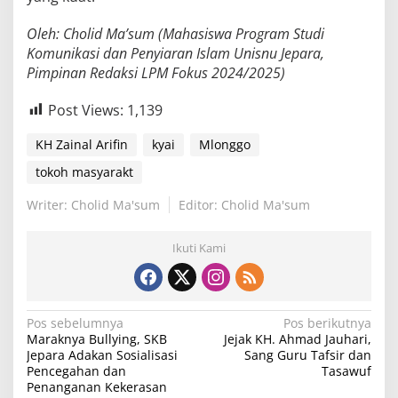
Oleh: Cholid Ma’sum (Mahasiswa Program Studi
Komunikasi dan Penyiaran Islam Unisnu Jepara,
Pimpinan Redaksi LPM Fokus 2024/2025)
Post Views:
1,139
KH Zainal Arifin
kyai
Mlonggo
tokoh masyarakt
Writer: Cholid Ma'sum
Editor: Cholid Ma'sum
Ikuti Kami
N
Pos sebelumnya
Pos berikutnya
Maraknya Bullying, SKB
Jejak KH. Ahmad Jauhari,
a
Jepara Adakan Sosialisasi
Sang Guru Tafsir dan
v
Pencegahan dan
Tasawuf
Penanganan Kekerasan