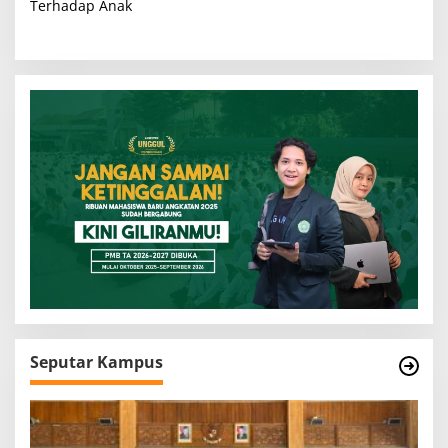
i
Terhadap Anak
g
a
s
i
p
o
s
Seputar Kampus