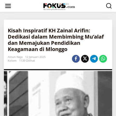
L
e
w
a
t
i
Kisah Inspiratif KH Zainal Arifin:
k
e
Dedikasi dalam Membimbing Mu’alaf
k
dan Memajukan Pendidikan
o
Keagamaan di Mlonggo
n
t
Ainun Naja
12 Januari 2025
e
Kolom
1139 Dilihat
n