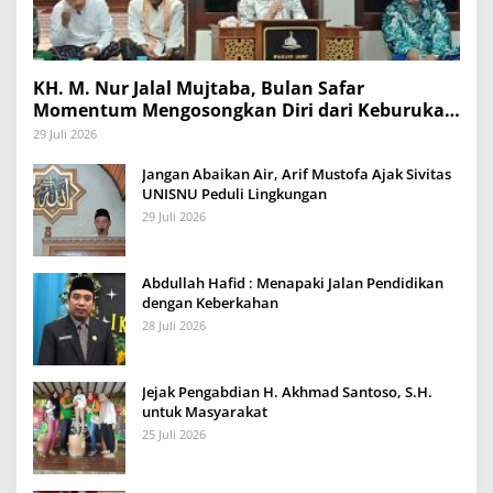
KH. M. Nur Jalal Mujtaba, Bulan Safar
Momentum Mengosongkan Diri dari Keburukan
dan Mengisinya dengan Amal Kebaikan
29 Juli 2026
Jangan Abaikan Air, Arif Mustofa Ajak Sivitas
UNISNU Peduli Lingkungan
29 Juli 2026
Abdullah Hafid : Menapaki Jalan Pendidikan
dengan Keberkahan
28 Juli 2026
Jejak Pengabdian H. Akhmad Santoso, S.H.
untuk Masyarakat
25 Juli 2026