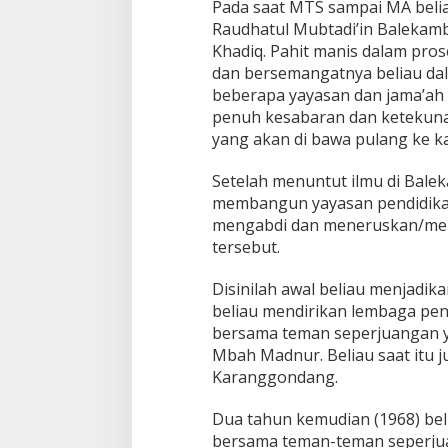
Pada saat MTS sampai MA beli
Raudhatul Mubtadi’in Balekamb
Khadiq. Pahit manis dalam prose
dan bersemangatnya beliau da
beberapa yayasan dan jama’ah
penuh kesabaran dan ketekuna
yang akan di bawa pulang ke 
Setelah menuntut ilmu di Bale
membangun yayasan pendidikan
mengabdi dan meneruskan/men
tersebut.
Disinilah awal beliau menjadik
beliau mendirikan lembaga pe
bersama teman seperjuangan y
Mbah Madnur. Beliau saat itu 
Karanggondang.
Dua tahun kemudian (1968) bel
bersama teman-teman seperjua