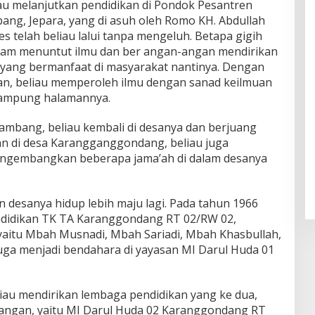
au melanjutkan pendidikan di Pondok Pesantren
ang, Jepara, yang di asuh oleh Romo KH. Abdullah
s telah beliau lalui tanpa mengeluh. Betapa gigih
lam menuntut ilmu dan ber angan-angan mendirikan
 yang bermanfaat di masyarakat nantinya. Dengan
n, beliau memperoleh ilmu dengan sanad keilmuan
kampung halamannya.
kambang, beliau kembali di desanya dan berjuang
 di desa Karangganggondang, beliau juga
gembangkan beberapa jama’ah di dalam desanya
an desanya hidup lebih maju lagi. Pada tahun 1966
ndidikan TK TA Karanggondang RT 02/RW 02,
aitu Mbah Musnadi, Mbah Sariadi, Mbah Khasbullah,
juga menjadi bendahara di yayasan MI Darul Huda 01
iau mendirikan lembaga pendidikan yang ke dua,
ngan, yaitu MI Darul Huda 02 Karanggondang RT