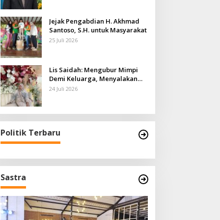
Jejak Pengabdian H. Akhmad
Santoso, S.H. untuk Masyarakat
25 Juli 2026
Lis Saidah: Mengubur Mimpi
Demi Keluarga, Menyalakan
Harapan untuk Anak-anaknya
24 Juli 2026
Politik Terbaru
Sastra