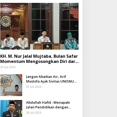
KH. M. Nur Jalal Mujtaba, Bulan Safar
Momentum Mengosongkan Diri dari
Keburukan dan Mengisinya dengan
29 Juli 2026
Amal Kebaikan
Jangan Abaikan Air, Arif
Mustofa Ajak Sivitas UNISNU
Peduli Lingkungan
29 Juli 2026
Abdullah Hafid : Menapaki
Jalan Pendidikan dengan
Keberkahan
28 Juli 2026