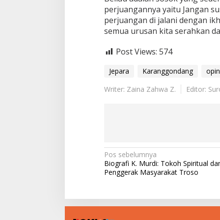
perjuangannya yaitu Jangan sus
perjuangan di jalani dengan ikh
semua urusan kita serahkan dan
Post Views:
574
Jepara
Karanggondang
opin
Writer: Zaina Zahwa Z.
Editor: Su
N
Pos sebelumnya
Biografi K. Murdi: Tokoh Spiritual da
a
Penggerak Masyarakat Troso
v
i
g