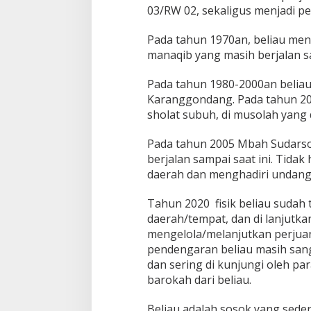
03/RW 02, sekaligus menjadi pe
Pada tahun 1970an, beliau mene
manaqib yang masih berjalan sa
Pada tahun 1980-2000an beliau
Karanggondang. Pada tahun 200
sholat subuh, di musolah yang d
Pada tahun 2005 Mbah Sudarso
berjalan sampai saat ini. Tida
daerah dan menghadiri undanga
Tahun 2020 fisik beliau suda
daerah/tempat, dan di lanjutkan
mengelola/melanjutkan perjua
pendengaran beliau masih sanga
dan sering di kunjungi oleh p
barokah dari beliau.
Beliau adalah sosok yang seder