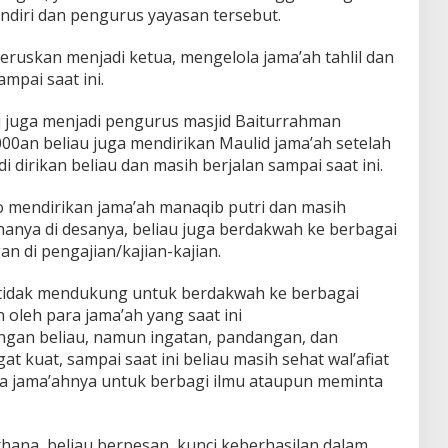
ndiri dan pengurus yayasan tersebut.
ruskan menjadi ketua, mengelola jama’ah tahlil dan
mpai saat ini.
 juga menjadi pengurus masjid Baiturrahman
0an beliau juga mendirikan Maulid jama’ah setelah
i dirikan beliau dan masih berjalan sampai saat ini.
 mendirikan jama’ah manaqib putri dan masih
k hanya di desanya, beliau juga berdakwah ke berbagai
n di pengajian/kajian-kajian.
h tidak mendukung untuk berdakwah ke berbagai
 oleh para jama’ah yang saat ini
ngan beliau, namun ingatan, pandangan, dan
t kuat, sampai saat ini beliau masih sehat wal’afiat
ara jama’ahnya untuk berbagi ilmu ataupun meminta
hana, beliau berpesan, kunci keberhasilan dalam