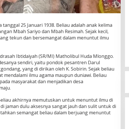
da tanggal 25 Januari 1938. Beliau adalah anak kelima
angan Mbah Sariyo dan Mbah Resimah. Sejak kecil,
i yang tekun dan bersemangat dalam menuntut ilmu
adrasah Ibtidaiyah (SR/MI) Matholibul Huda Mlonggo.
desanya sendiri, yaitu pondok pesantren Darul
dang, yang di dirikan oleh K. Sobirin. Sejak beliau
iat mendalami ilmu agama maupun duniawi. Beliau
epada masyarakat dan menjadikan desa
maju.
Beliau akhirnya memutuskan untuk menuntut ilmu di
i jaman dulu aksesnya sangat jauh dan sulit untuk di
atahkan semangat beliau dalam berjuang menuntut