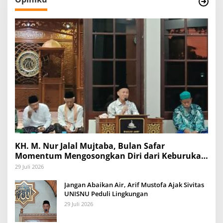
KH. M. Nur Jalal Mujtaba, Bulan Safar
Momentum Mengosongkan Diri dari Keburukan
dan Mengisinya dengan Amal Kebaikan
29 Juli 2026
Jangan Abaikan Air, Arif Mustofa Ajak Sivitas
UNISNU Peduli Lingkungan
29 Juli 2026