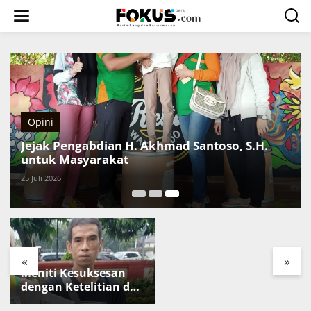
L
e
w
a
t
i
k
e
k
o
Opini
n
t
Jejak Pengabdian H. Akhmad Santoso, S.H.
e
untuk Masyarakat
n
25 Juli 2026
Harapan di Balik
Kerja Keras
«
»
Meniti Kesuksesan
dengan Ketelitian dan
Kerja Keras