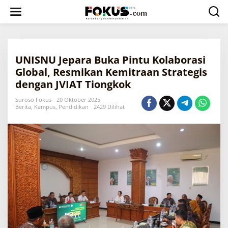
L
e
w
a
t
i
UNISNU Jepara Buka Pintu Kolaborasi
k
e
Global, Resmikan Kemitraan Strategis
k
dengan JVIAT Tiongkok
o
n
Suroso Fokus
20 Oktober 2025
t
Berita
,
Kampus
,
Pendidikan
2429 Dilihat
e
n