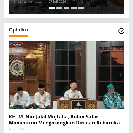
P
Di Berita, Kampus
|
17 Juli 2026
Di
Opiniku
KH. M. Nur Jalal Mujtaba, Bulan Safar
Momentum Mengosongkan Diri dari Keburukan
dan Mengisinya dengan Amal Kebaikan
29 Juli 2026