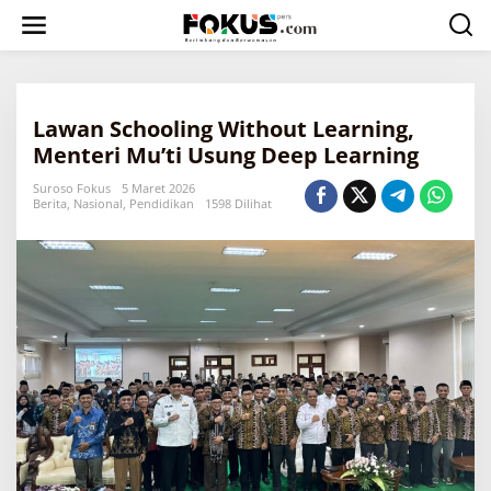
L
e
w
a
t
i
Lawan Schooling Without Learning,
k
e
Menteri Mu’ti Usung Deep Learning
k
o
Suroso Fokus
5 Maret 2026
Berita
,
Nasional
,
Pendidikan
1598 Dilihat
n
t
e
n