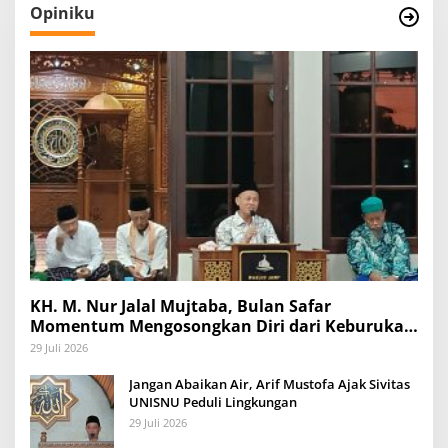
Opiniku
KH. M. Nur Jalal Mujtaba, Bulan Safar
Momentum Mengosongkan Diri dari Keburukan
dan Mengisinya dengan Amal Kebaikan
29 Juli 2026
Jangan Abaikan Air, Arif Mustofa Ajak Sivitas
UNISNU Peduli Lingkungan
29 Juli 2026