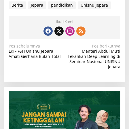
Berita
Jepara
pendidikan
Unisnu Jepara
Ikuti Kami
N
Pos sebelumnya
Pos berikutnya
LKIF FSH Unisnu Jepara
Menteri Abdul Mu’ti
a
Amati Gerhana Bulan Total
Tekankan Deep Learning di
v
Seminar Nasional UNISNU
Jepara
i
g
a
s
i
p
o
s