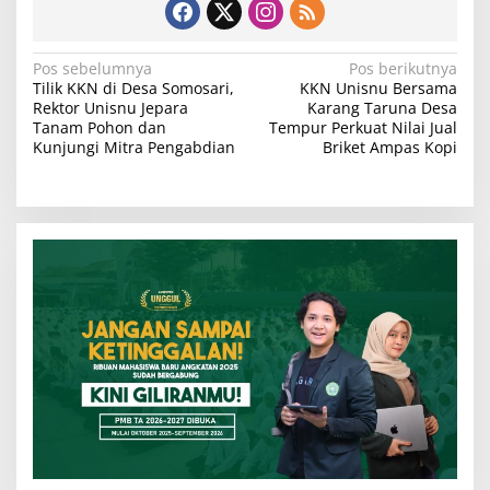
N
Pos sebelumnya
Pos berikutnya
Tilik KKN di Desa Somosari,
KKN Unisnu Bersama
a
Rektor Unisnu Jepara
Karang Taruna Desa
v
Tanam Pohon dan
Tempur Perkuat Nilai Jual
Kunjungi Mitra Pengabdian
Briket Ampas Kopi
i
g
a
s
i
p
o
s