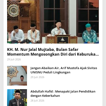
KH. M. Nur Jalal Mujtaba, Bulan Safar
Momentum Mengosongkan Diri dari Keburukan
dan Mengisinya dengan Amal Kebaikan
29 Juli 2026
Jangan Abaikan Air, Arif Mustofa Ajak Sivitas
UNISNU Peduli Lingkungan
29 Juli 2026
Abdullah Hafid : Menapaki Jalan Pendidikan
dengan Keberkahan
28 Juli 2026