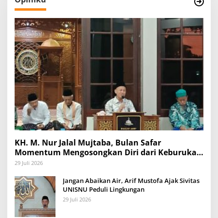
KH. M. Nur Jalal Mujtaba, Bulan Safar
Momentum Mengosongkan Diri dari Keburukan
dan Mengisinya dengan Amal Kebaikan
29 Juli 2026
Jangan Abaikan Air, Arif Mustofa Ajak Sivitas
UNISNU Peduli Lingkungan
29 Juli 2026