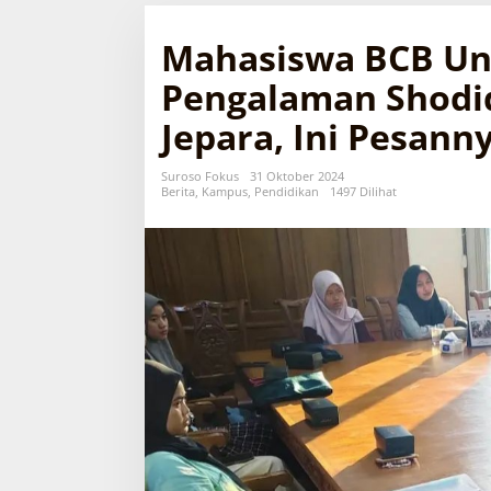
Mahasiswa BCB Uni
Pengalaman Shodiq
Jepara, Ini Pesann
Suroso Fokus
31 Oktober 2024
Berita
,
Kampus
,
Pendidikan
1497 Dilihat