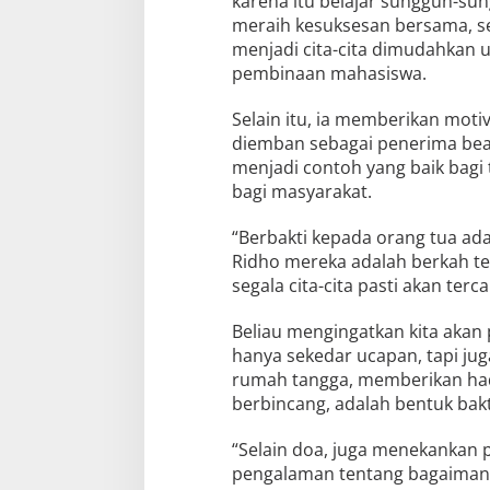
karena itu belajar sungguh-su
meraih kesuksesan bersama, sel
menjadi cita-cita dimudahkan 
pembinaan mahasiswa.
Selain itu, ia memberikan mot
diemban sebagai penerima bea
menjadi contoh yang baik bagi
bagi masyarakat.
“Berbakti kepada orang tua ad
Ridho mereka adalah berkah ter
segala cita-cita pasti akan terc
Beliau mengingatkan kita akan
hanya sekedar ucapan, tapi ju
rumah tangga, memberikan had
berbincang, adalah bentuk bak
“Selain doa, juga menekankan pe
pengalaman tentang bagaimana