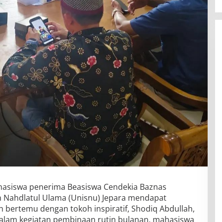
asiswa penerima Beasiswa Cendekia Baznas
am Nahdlatul Ulama (Unisnu) Jepara mendapat
 bertemu dengan tokoh inspiratif, Shodiq Abdullah,
alam kegiatan pembinaan rutin bulanan, mahasiswa