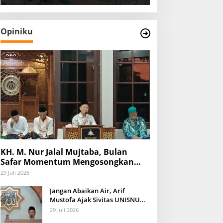
Opiniku
KH. M. Nur Jalal Mujtaba, Bulan
Safar Momentum Mengosongkan
Diri dari Keburukan dan Mengisinya
29 Juli 2026
dengan Amal Kebaikan
Jangan Abaikan Air, Arif
Mustofa Ajak Sivitas UNISNU
Peduli Lingkungan
29 Juli 2026