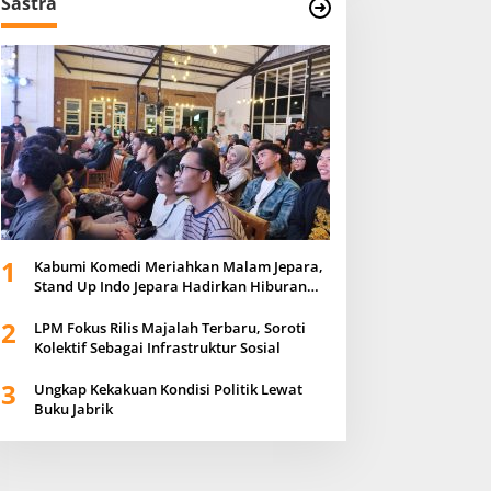
Sastra
1
Kabumi Komedi Meriahkan Malam Jepara,
Stand Up Indo Jepara Hadirkan Hiburan
Positif bagi Masyarakat
2
LPM Fokus Rilis Majalah Terbaru, Soroti
Kolektif Sebagai Infrastruktur Sosial
3
Ungkap Kekakuan Kondisi Politik Lewat
Buku Jabrik