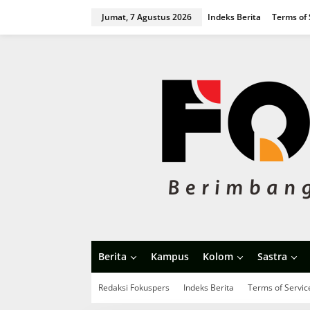
L
Jumat, 7 Agustus 2026
Indeks Berita
Terms of 
e
w
a
t
i
k
e
k
o
n
t
e
n
Berita
Kampus
Kolom
Sastra
Redaksi Fokuspers
Indeks Berita
Terms of Servic