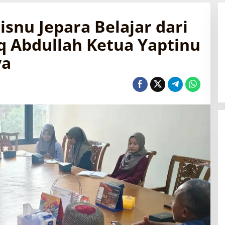
snu Jepara Belajar dari
 Abdullah Ketua Yaptinu
ya
Mahasiswa KKN Unisnu Resmi
Mengabdi di Desa Tahunan
Di Berita, Kampus
|
27 Juli 2026