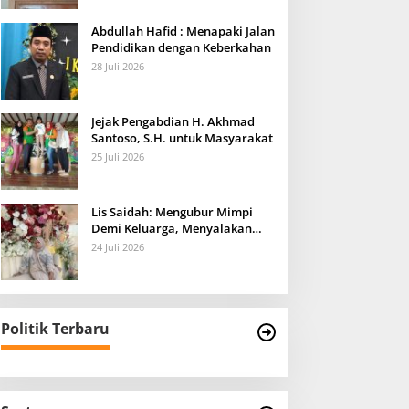
Abdullah Hafid : Menapaki Jalan
Pendidikan dengan Keberkahan
28 Juli 2026
Jejak Pengabdian H. Akhmad
Santoso, S.H. untuk Masyarakat
25 Juli 2026
Lis Saidah: Mengubur Mimpi
Demi Keluarga, Menyalakan
Harapan untuk Anak-anaknya
24 Juli 2026
Politik Terbaru