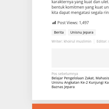
karakternya yang kuat dan ulet
bentuk komitmen yang kuat unt
kita dapat mengatasi segala r
Post Views:
1,497
Berita
Unisnu Jepara
Writer: khoirul muslimin
Editor:
N
Pos sebelumnya
Belajar Pengelolaan Zakat, Mahas
a
Unisnu Angkatan Ke-2 Kunjungi Ka
v
Baznas Jepara
i
g
a