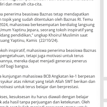
ri dan meraih cita-cita.
swa penerima beasiswa Baznas tetap mendapatkan
 topik yang sudah ditentukan oleh Baznas RI. Temu
r 2024, mahasiswa berkesempatan berdialog langsung
Umum Yaptinu Jepara, seorang tokoh inspiratif yang
bidang pendidikan,” ungkap Khoirul Muslimin saat
ang Yaptinu, Kamis (22/10/24).
okoh inspiratif, mahasiswa penerima beasiswa Baznas
pengetahuan, tetapi juga motivasi untuk terus
pannya, mereka dapat menjadi generasi penerus
if bagi bangsa.
a kunjungan mahasiswa BCB Angkatan ke-1 berpesan
syukur atas nikmat yang telah Allah SWT berikan dan
tivasi untuk terus belajar dan berprestasi.
kses, kesuksesan itu harus diawali dengan belajar
 ada hasil tanpa perjuangan dan ketekunan. Oleh