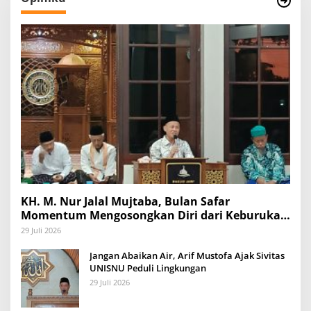
KH. M. Nur Jalal Mujtaba, Bulan Safar
Momentum Mengosongkan Diri dari Keburukan
dan Mengisinya dengan Amal Kebaikan
29 Juli 2026
Jangan Abaikan Air, Arif Mustofa Ajak Sivitas
UNISNU Peduli Lingkungan
29 Juli 2026