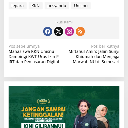
Jepara
KKN
posyandu
Unisnu
Ikuti Kami
N
Pos sebelumnya
Pos berikutnya
Mahasiswa KKN Unisnu
Miftahul Amin: Jalan Sunyi
a
Dampingi KWT Urus Izin P-
Khidmah dan Menjaga
v
IRT dan Pemasaran Digital
Marwah NU di Somosari
i
g
a
s
i
p
o
s