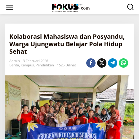
L
e
w
a
t
i
Kolaborasi Mahasiswa dan Posyandu,
k
e
Warga Ujungwatu Belajar Pola Hidup
k
Sehat
o
n
Admin
3 Februari 2026
t
Berita
,
Kampus
,
Pendidikan
1525 Dilihat
e
n