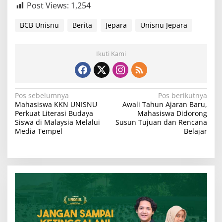
Post Views:
1,254
BCB Unisnu
Berita
Jepara
Unisnu Jepara
Ikuti Kami
N
Pos sebelumnya
Pos berikutnya
Mahasiswa KKN UNISNU
Awali Tahun Ajaran Baru,
a
Perkuat Literasi Budaya
Mahasiswa Didorong
v
Siswa di Malaysia Melalui
Susun Tujuan dan Rencana
Media Tempel
Belajar
i
g
a
s
i
p