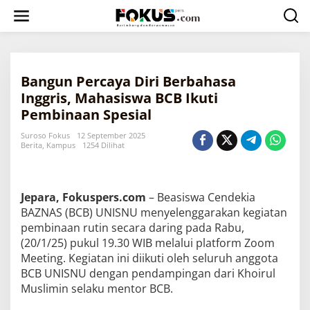
L
e
w
a
t
i
Bangun Percaya Diri Berbahasa
k
e
Inggris, Mahasiswa BCB Ikuti
k
Pembinaan Spesial
o
n
Suroso Fokus
12 September 2025
t
Berita
,
Kampus
1254 Dilihat
e
n
Jepara, Fokuspers.com
– Beasiswa Cendekia
BAZNAS (BCB) UNISNU menyelenggarakan kegiatan
pembinaan rutin secara daring pada Rabu,
(20/1/25) pukul 19.30 WIB melalui platform Zoom
Meeting. Kegiatan ini diikuti oleh seluruh anggota
BCB UNISNU dengan pendampingan dari Khoirul
Muslimin selaku mentor BCB.