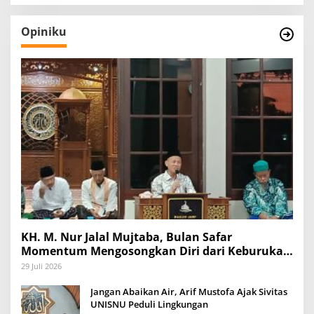
Opiniku
KH. M. Nur Jalal Mujtaba, Bulan Safar
Momentum Mengosongkan Diri dari Keburukan
dan Mengisinya dengan Amal Kebaikan
29 Juli 2026
Jangan Abaikan Air, Arif Mustofa Ajak Sivitas
UNISNU Peduli Lingkungan