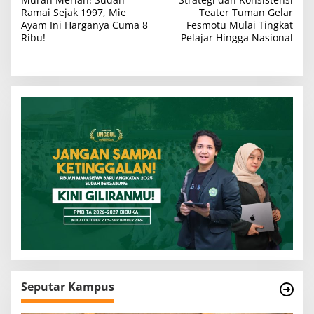
a
Ramai Sejak 1997, Mie
Teater Tuman Gelar
v
Ayam Ini Harganya Cuma 8
Fesmotu Mulai Tingkat
Ribu!
Pelajar Hingga Nasional
i
g
a
s
i
p
o
s
Seputar Kampus