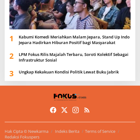
1
Kabumi Komedi Meriahkan Malam Jepara, Stand Up Indo
Jepara Hadirkan Hiburan Positif bagi Masyarakat
2
LPM Fokus Rilis Majalah Terbaru, Soroti Kolektif Sebagai
Infrastruktur Sosial
3
Ungkap Kekakuan Kondisi Politik Lewat Buku Jabrik
Hak Cipta © Newkarma
Indeks Berita
Terms of Service
Redaksi Fokuspers