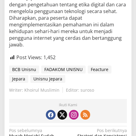
dengan pengetahuan tentang etika digital dan cara
mengelola penggunaan teknologi secara sehat.
Diharapkan, para peserta dapat
mengimplementasikan pemahaman ini dalam
kehidupan sehari-hari mereka untuk menjadi
pengguna internet yang cerdas dan bertanggung
jawab.
Post Views:
1,452
BCB Unisnu
FADAKOM UNISNU
Feacture
Jepara
Unisnu Jepara
Writer: Khoirul Muslimin
Editor: suroso
Ikuti Kami
N
Pos sebelumnya
Pos berikutnya
Murah Meriah! Sudah
Strategi dan Konsistensi