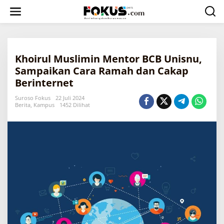
L
e
w
a
t
i
Khoirul Muslimin Mentor BCB Unisnu,
k
e
Sampaikan Cara Ramah dan Cakap
k
Berinternet
o
n
Suroso Fokus
22 Juli 2024
t
Berita
,
Kampus
1452 Dilihat
e
n