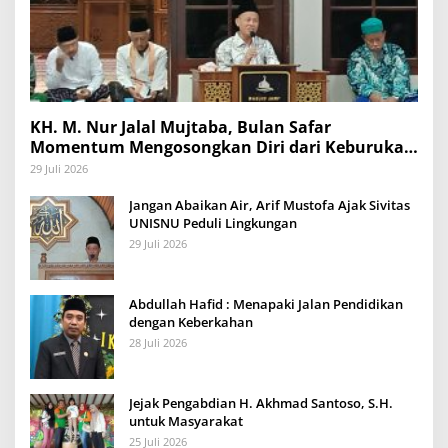
KH. M. Nur Jalal Mujtaba, Bulan Safar
Momentum Mengosongkan Diri dari Keburukan
dan Mengisinya dengan Amal Kebaikan
29 Juli 2026
Jangan Abaikan Air, Arif Mustofa Ajak Sivitas
UNISNU Peduli Lingkungan
29 Juli 2026
Abdullah Hafid : Menapaki Jalan Pendidikan
dengan Keberkahan
28 Juli 2026
Jejak Pengabdian H. Akhmad Santoso, S.H.
untuk Masyarakat
25 Juli 2026