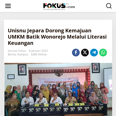
L
e
w
a
t
i
Unisnu Jepara Dorong Kemajuan
k
e
UMKM Batik Wonorejo Melalui Literasi
k
Keuangan
o
n
Suroso Fokus
8 Januari 2025
t
Berita
,
Kampus
3288 Dilihat
e
n