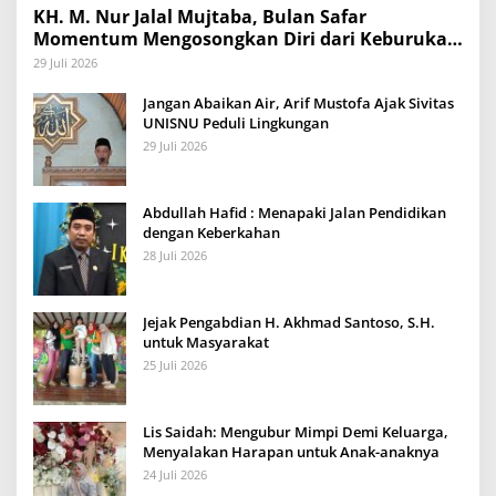
KH. M. Nur Jalal Mujtaba, Bulan Safar
Momentum Mengosongkan Diri dari Keburukan
dan Mengisinya dengan Amal Kebaikan
29 Juli 2026
Jangan Abaikan Air, Arif Mustofa Ajak Sivitas
UNISNU Peduli Lingkungan
29 Juli 2026
Abdullah Hafid : Menapaki Jalan Pendidikan
dengan Keberkahan
28 Juli 2026
Jejak Pengabdian H. Akhmad Santoso, S.H.
untuk Masyarakat
25 Juli 2026
Lis Saidah: Mengubur Mimpi Demi Keluarga,
Menyalakan Harapan untuk Anak-anaknya
24 Juli 2026