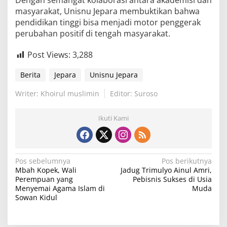
Dengan semangat kolaborasi antara akademisi dan
masyarakat, Unisnu Jepara membuktikan bahwa
pendidikan tinggi bisa menjadi motor penggerak
perubahan positif di tengah masyarakat.
Post Views:
3,288
Berita
Jepara
Unisnu Jepara
Writer: Khoirul muslimin
Editor: Suroso
Ikuti Kami
N
Pos sebelumnya
Pos berikutnya
Mbah Kopek, Wali
Jadug Trimulyo Ainul Amri,
a
Perempuan yang
Pebisnis Sukses di Usia
v
Menyemai Agama Islam di
Muda
Sowan Kidul
i
g